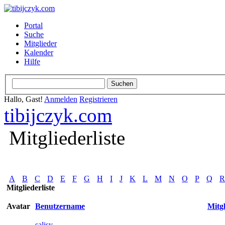
Portal
Suche
Mitglieder
Kalender
Hilfe
Hallo, Gast!
Anmelden
Registrieren
tibijczyk.com
Mitgliederliste
A
B
C
D
E
F
G
H
I
J
K
L
M
N
O
P
Q
R
Mitgliederliste
Avatar
Benutzername
Mitgl
salisy