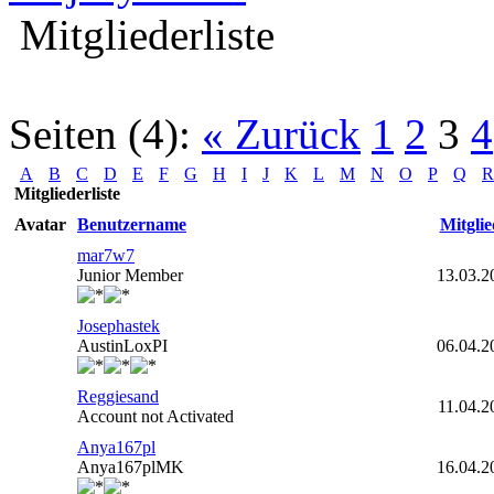
Mitgliederliste
Seiten (4):
« Zurück
1
2
3
4
A
B
C
D
E
F
G
H
I
J
K
L
M
N
O
P
Q
R
Mitgliederliste
Avatar
Benutzername
Mitglie
mar7w7
Junior Member
13.03.2
Josephastek
AustinLoxPI
06.04.2
Reggiesand
11.04.2
Account not Activated
Anya167pl
Anya167plMK
16.04.2