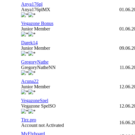
Anya176pl
Anya176plMX
01.06.2
Vegazone Bonus
Junior Member
01.06.2
Darek14
Junior Member
09.06.2
GregoryNathe
GregoryNatheNN
11.06.2
Acuna22
Junior Member
12.06.2
VegazoneSpel
Vegazone SpelSO
12.06.2
Tirz.pro
16.06.2
Account not Activated
MyFlyboard