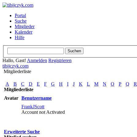
Portal
Suche
Mitglieder
Kalender
Hilfe
Hallo, Gast!
Anmelden
Registrieren
tibijczyk.com
Mitgliederliste
A
B
C
D
E
F
G
H
I
J
K
L
M
N
O
P
Q
R
Mitgliederliste
Avatar
Benutzername
FrankJScott
Account not Activated
Erweiterte Suche