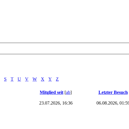
S
T
U
V
W
X
Y
Z
Mitglied seit
[
ab
]
Letzter Besuch
23.07.2026, 16:36
06.08.2026, 01:5