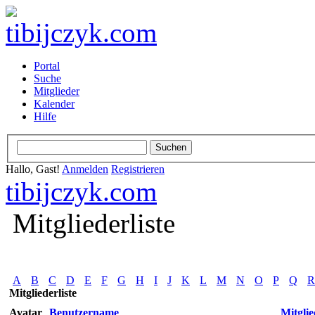
Portal
Suche
Mitglieder
Kalender
Hilfe
Hallo, Gast!
Anmelden
Registrieren
tibijczyk.com
Mitgliederliste
A
B
C
D
E
F
G
H
I
J
K
L
M
N
O
P
Q
R
Mitgliederliste
Avatar
Benutzername
Mitglie