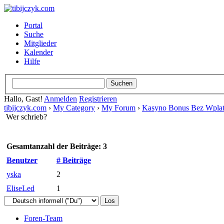
Portal
Suche
Mitglieder
Kalender
Hilfe
Hallo, Gast!
Anmelden
Registrieren
tibijczyk.com
›
My Category
›
My Forum
›
Kasyno Bonus Bez Wplat
Wer schrieb?
Gesamtanzahl der Beiträge: 3
Benutzer
# Beiträge
yska
2
EliseLed
1
Foren-Team