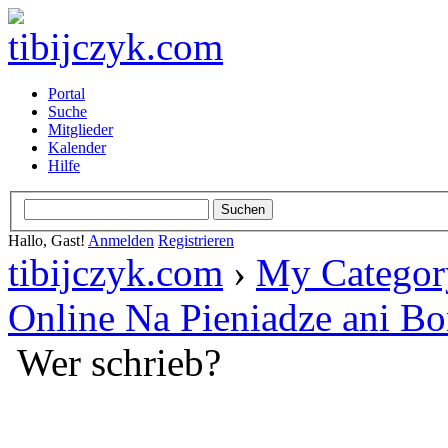
Portal
Suche
Mitglieder
Kalender
Hilfe
Hallo, Gast!
Anmelden
Registrieren
tibijczyk.com
›
My Categor
Online Na Pieniadze ani B
Wer schrieb?