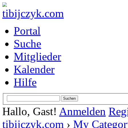
Portal
Suche
Mitglieder
Kalender
Hilfe
Hallo, Gast!
Anmelden
Regi
tibijczyk.com
›
My Categor