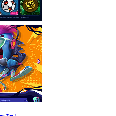
graj Teraz!