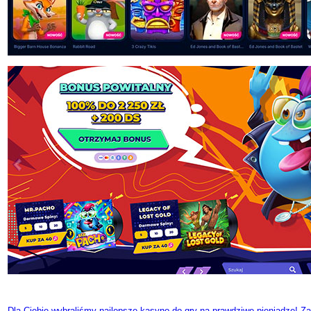
Dla Ciebie wybraliśmy najlepsze kasyno do gry na prawdziwe pieniądze! Za