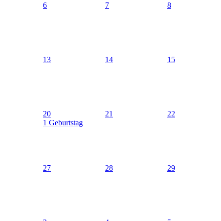
6
7
8
13
14
15
20
21
22
1 Geburtstag
27
28
29