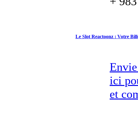
+ 983
Le Slot Reactoonz : Votre Bil
Envie
ici po
et co