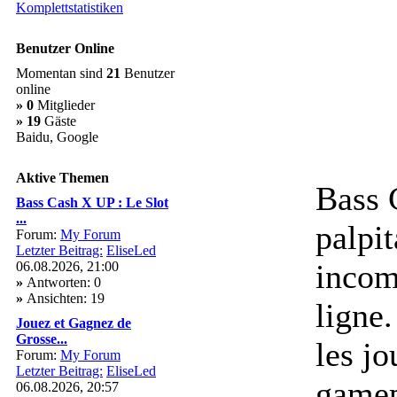
Komplettstatistiken
Benutzer Online
Momentan sind
21
Benutzer
online
»
0
Mitglieder
» 19
Gäste
Baidu, Google
Aktive Themen
Bass 
Bass Cash X UP : Le Slot
...
palpi
Forum:
My Forum
Letzter Beitrag:
EliseLed
incom
06.08.2026, 21:00
»
Antworten: 0
»
Ansichten: 19
ligne.
Jouez et Gagnez de
Grosse...
les j
Forum:
My Forum
Letzter Beitrag:
EliseLed
gamep
06.08.2026, 20:57