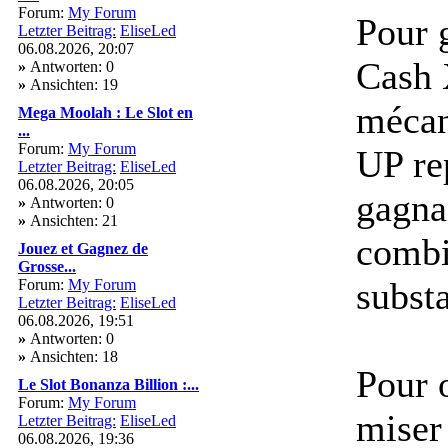
Forum:
My Forum
Pour 
Letzter Beitrag:
EliseLed
06.08.2026, 20:07
Cash 
»
Antworten: 0
»
Ansichten: 19
mécan
Mega Moolah : Le Slot en
...
Forum:
My Forum
UP re
Letzter Beitrag:
EliseLed
06.08.2026, 20:05
gagnan
»
Antworten: 0
»
Ansichten: 21
combi
Jouez et Gagnez de
Grosse...
substa
Forum:
My Forum
Letzter Beitrag:
EliseLed
06.08.2026, 19:51
»
Antworten: 0
»
Ansichten: 18
Pour 
Le Slot Bonanza Billion :...
Forum:
My Forum
miser
Letzter Beitrag:
EliseLed
06.08.2026, 19:36