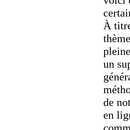
certa
À titr
thème
plein
un su
généra
métho
de no
en lig
comme