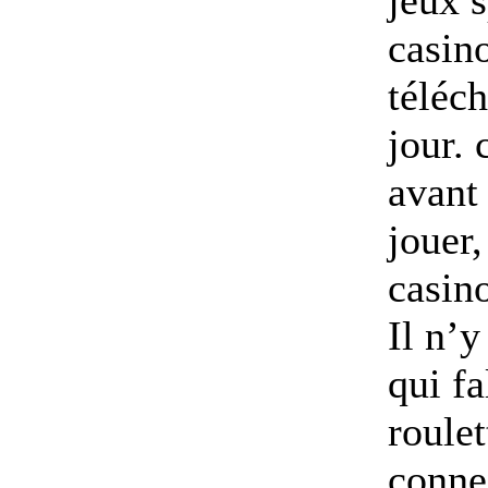
casino
téléc
jour. 
avant
jouer,
casin
Il n’y
qui fa
roule
conne