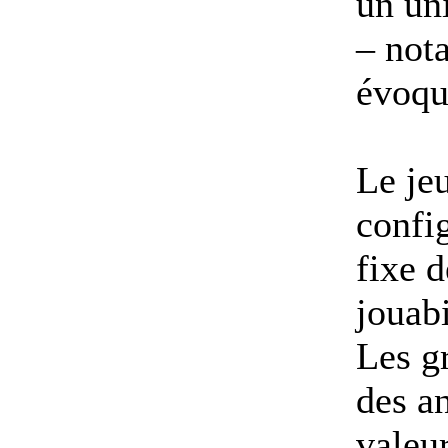
un un
– not
évoqu
Le jeu
confi
fixe d
jouabi
Les g
des a
valeur