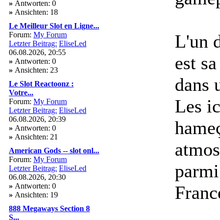
»
Antworten: 0
»
Ansichten: 18
Le Meilleur Slot en Ligne...
Forum:
My Forum
L'un 
Letzter Beitrag:
EliseLed
06.08.2026, 20:55
est s
»
Antworten: 0
»
Ansichten: 23
dans u
Le Slot Reactoonz :
Votre...
Les i
Forum:
My Forum
Letzter Beitrag:
EliseLed
06.08.2026, 20:39
hameç
»
Antworten: 0
»
Ansichten: 21
atmos
American Gods -- slot onl...
Forum:
My Forum
parmi
Letzter Beitrag:
EliseLed
06.08.2026, 20:30
»
Antworten: 0
Franc
»
Ansichten: 19
888 Megaways Section 8
S...