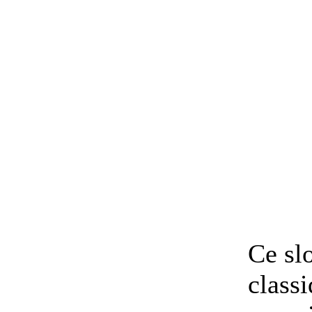
Ce sl
classi