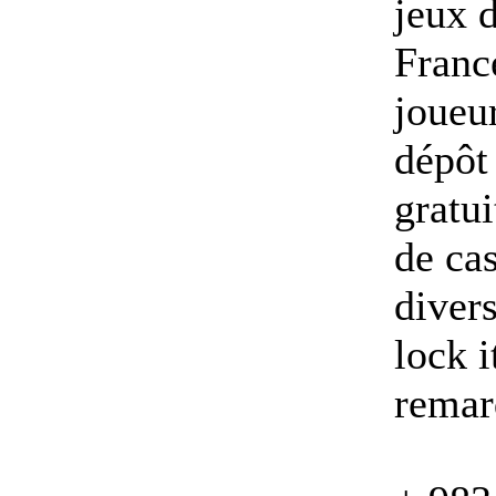
jeux d
Franc
joueur
dépôt
gratui
de cas
divers
lock i
remar