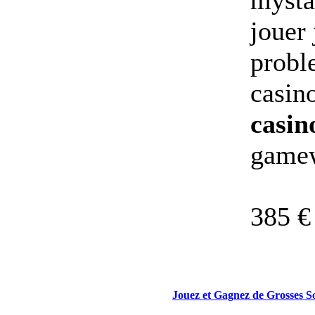
jouer 
probl
casin
casin
gamew
385 €
Jouez et Gagnez de Grosses S