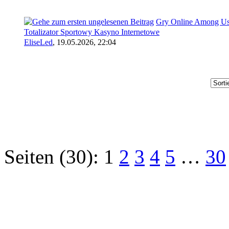
Gry Online Among Us
Totalizator Sportowy Kasyno Internetowe
EliseLed
,
19.05.2026, 22:04
Seiten (30):
1
2
3
4
5
…
30