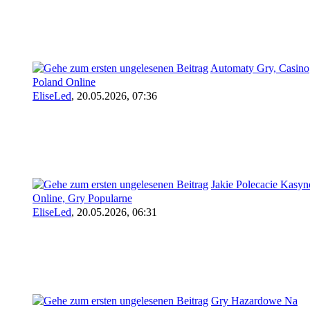
Automaty Gry, Casino
Poland Online
EliseLed
,
20.05.2026, 07:36
Jakie Polecacie Kasyn
Online, Gry Popularne
EliseLed
,
20.05.2026, 06:31
Gry Hazardowe Na