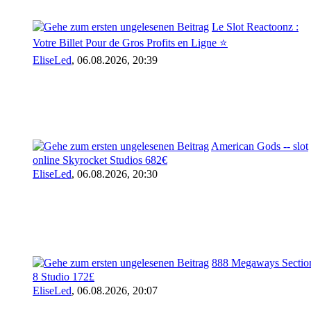
Le Slot Reactoonz :
Votre Billet Pour de Gros Profits en Ligne ⭐
EliseLed
,
06.08.2026, 20:39
American Gods -- slot
online Skyrocket Studios 682€
EliseLed
,
06.08.2026, 20:30
888 Megaways Sectio
8 Studio 172£
EliseLed
,
06.08.2026, 20:07