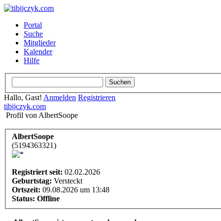
Portal
Suche
Mitglieder
Kalender
Hilfe
Hallo, Gast!
Anmelden
Registrieren
tibijczyk.com
Profil von AlbertSoope
AlbertSoope
(5194363321)
Registriert seit:
02.02.2026
Geburtstag:
Versteckt
Ortszeit:
09.08.2026 um 13:48
Status:
Offline