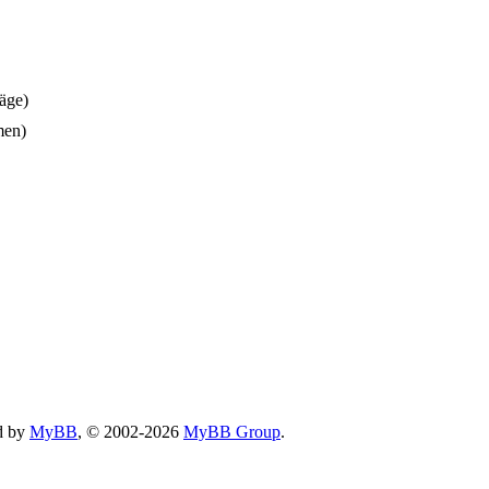
räge)
men)
d by
MyBB
, © 2002-2026
MyBB Group
.