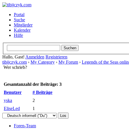
Portal
Suche
Mitglieder
Kalender
Hilfe
Hallo, Gast!
Anmelden
Registrieren
tibijczyk.com
›
My Category
›
My Forum
›
Legends of the Seas onli
Wer schrieb?
Gesamtanzahl der Beiträge: 3
Benutzer
# Beiträge
yska
2
EliseLed
1
Foren-Team