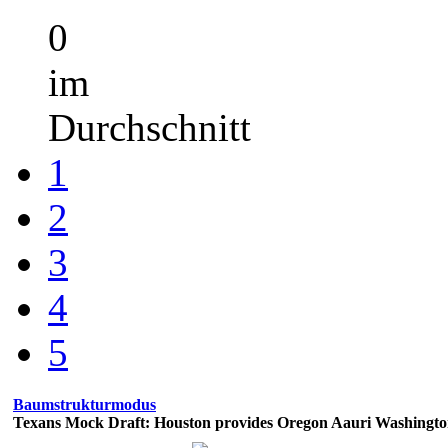
0
im
Durchschnitt
1
2
3
4
5
Baumstrukturmodus
Texans Mock Draft: Houston provides Oregon Aauri Washington i