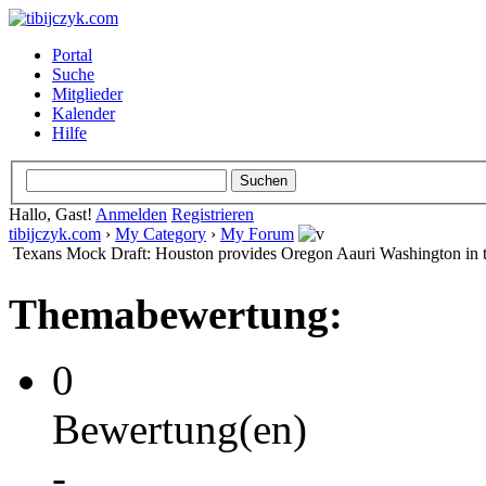
Portal
Suche
Mitglieder
Kalender
Hilfe
Hallo, Gast!
Anmelden
Registrieren
tibijczyk.com
›
My Category
›
My Forum
Texans Mock Draft: Houston provides Oregon Aauri Washington in the
Themabewertung:
0
Bewertung(en)
-