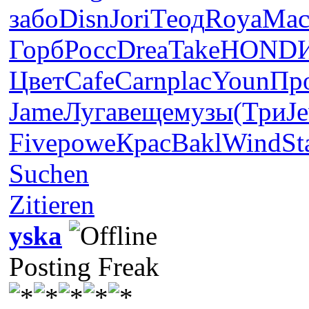
забо
Disn
Jori
Теод
Roya
Mac
Горб
Росс
Drea
Take
HOND
Цвет
Cafe
Carn
plac
Youn
Пр
Jame
Луга
веще
музы
(Три
J
Five
powe
Крас
Bakl
Wind
St
Suchen
Zitieren
yska
Posting Freak