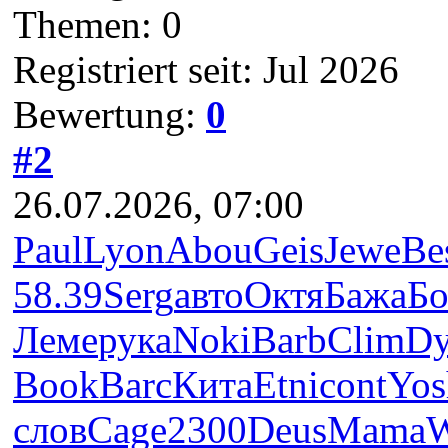
Themen: 0
Registriert seit: Jul 2026
Bewertung:
0
#2
26.07.2026, 07:00
Paul
Lyon
Abou
Geis
Jewe
Be
58.39
Serg
авто
Октя
Бажа
Б
Леме
рука
Noki
Barb
Clim
Dy
Book
Barc
Кита
Etni
cont
Yos
слов
Cage
2300
Deus
Mama