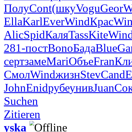
Полу
Cont
(шку
Vogu
Geor
W
Ella
Karl
Ever
Wind
Крас
Wi
Alic
Spid
Каля
Tass
Kite
Win
281-
пост
Bono
Бада
Blue
Ga
серт
заме
Mari
Объе
Fran
Кл
Смол
Wind
жизн
Stev
Cand
E
John
Enid
рубе
унив
Juan
Со
Suchen
Zitieren
yska