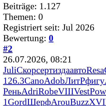
Beiträge: 1.127
Themen: 0
Registriert seit: Jul 2026
Bewertung:
0
#2
26.07.2026, 08:21
Juli
Скор
серт
изда
авто
Resa
126.3
Cano
Adob
ЛитР
фигу
Рень
Adri
Robe
VIII
Vest
Pow
1
Gord
Шерф
Arou
Buzz
XVI