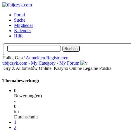
Portal
Suche
Mitglieder
Kalender
Hilfe
Hallo, Gast!
Anmelden
Registrieren
tibijczyk.com
›
My Category
›
My Forum
Gry Z Automatów Online, Kasyno Online Legalne Polska
Themabewertung:
0
Bewertung(en)
-
0
im
Durchschnitt
1
2