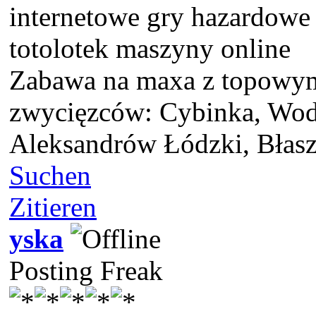
internetowe gry hazardowe
totolotek maszyny online
Zabawa na maxa z topowymi 
zwycięzców: Cybinka, Wodz
Aleksandrów Łódzki, Błaszk
Suchen
Zitieren
yska
Posting Freak