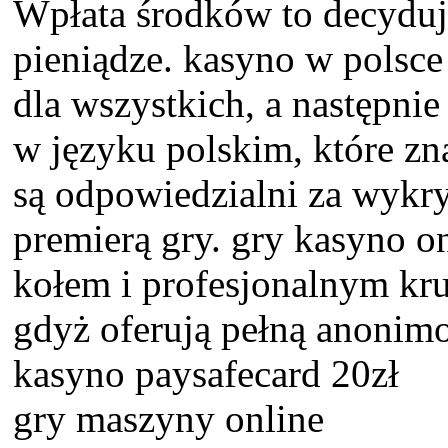
Wpłata środków to decyduj
pieniądze. kasyno w polsce
dla wszystkich, a następni
w języku polskim, które zn
są odpowiedzialni za wykry
premierą gry. gry kasyno o
kołem i profesjonalnym kru
gdyż oferują pełną anonim
kasyno paysafecard 20zł
gry maszyny online