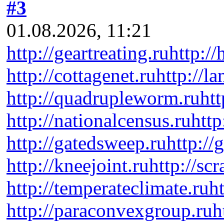
#3
01.08.2026, 11:21
http://geartreating.ru
http://
http://cottagenet.ru
http://l
http://quadrupleworm.ru
htt
http://nationalcensus.ru
http
http://gatedsweep.ru
http://
http://kneejoint.ru
http://sc
http://temperateclimate.ru
h
http://paraconvexgroup.ru
h