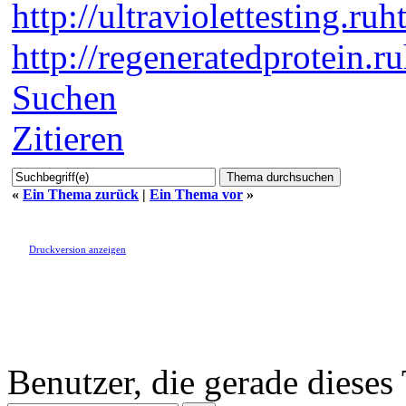
http://ultraviolettesting.ru
h
http://regeneratedprotein.ru
Suchen
Zitieren
«
Ein Thema zurück
|
Ein Thema vor
»
Druckversion anzeigen
Benutzer, die gerade diese