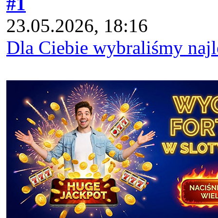
#1
23.05.2026, 18:16
Dla Ciebie wybraliśmy najl