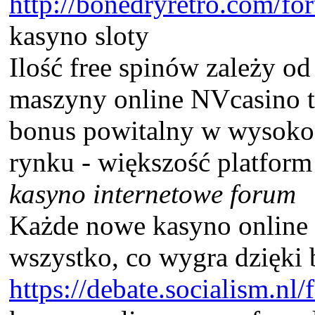
http://bonedryretro.com/f
kasyno sloty
Іlоść frее spіnów zаlеżу оd
maszyny online NVcasino to
bonus powitalny w wysokośc
rynku - większość platform
kasyno internetowe forum
Każde nowe kasyno online 
wszystko, co wygra dzięki 
https://debate.socialism.n