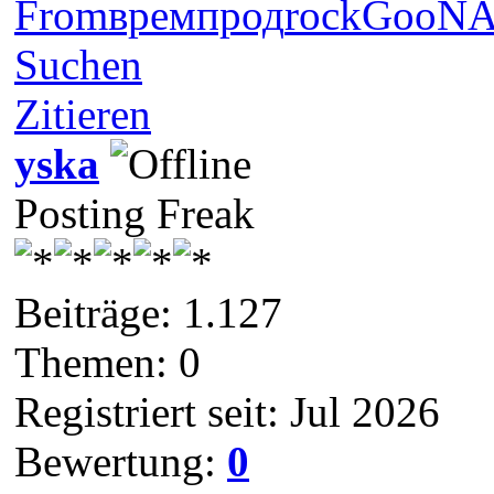
From
врем
прод
rock
GooN
A
Suchen
Zitieren
yska
Posting Freak
Beiträge: 1.127
Themen: 0
Registriert seit: Jul 2026
Bewertung:
0