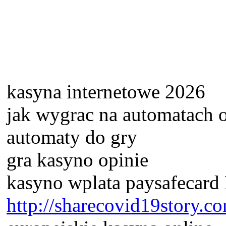
kasyna internetowe 2026
jak wygrac na automatach 
automaty do gry
gra kasyno opinie
kasyno wplata paysafecard 
http://sharecovid19story.