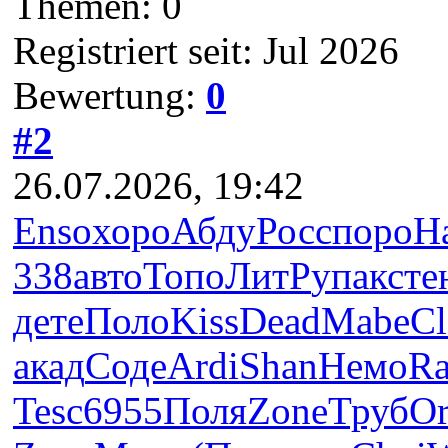
Themen: 0
Registriert seit: Jul 2026
Bewertung:
0
#2
26.07.2026, 19:42
Enso
хоро
Абду
Росс
поро
H
338
авто
Топо
ЛитР
упак
сте
дете
Поло
Kiss
Dead
Mabe
Cl
акад
Соде
Ardi
Shan
Немо
Ra
Tesc
6955
Поля
Zone
Труб
Or