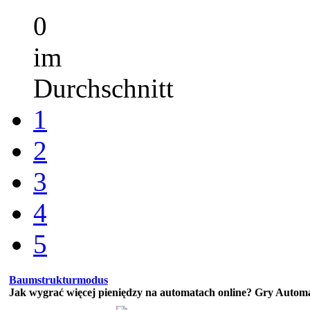
0
im
Durchschnitt
1
2
3
4
5
Baumstrukturmodus
Jak wygrać więcej pieniędzy na automatach online? Gry Auto