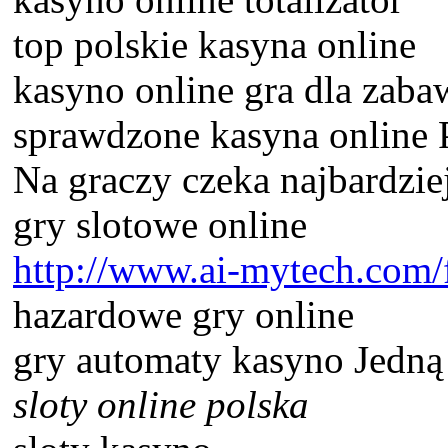
top polskie kasyna online
kasyno online gra dla zaba
sprawdzone kasyna online P
Na graczy czeka najbardzie
gry slotowe online
http://www.ai-mytech.com
hazardowe gry online
gry automaty kasyno Jedną 
sloty online polska