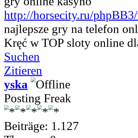
gry online kasyno
http://horsecity.ru/phpBB
najlepsze gry na telefon on
Kręć w TOP sloty online d
Suchen
Zitieren
yska
Posting Freak
Beiträge: 1.127