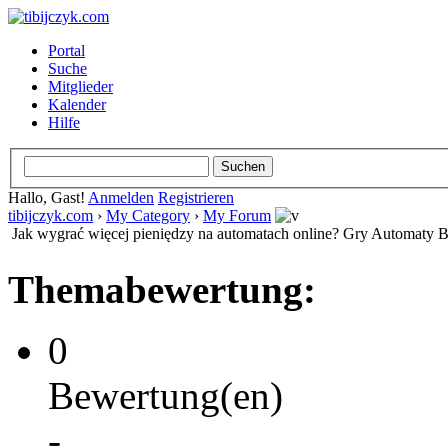
Portal
Suche
Mitglieder
Kalender
Hilfe
Hallo, Gast!
Anmelden
Registrieren
tibijczyk.com
›
My Category
›
My Forum
Jak wygrać więcej pieniędzy na automatach online? Gry Automaty
Themabewertung:
0
Bewertung(en)
-