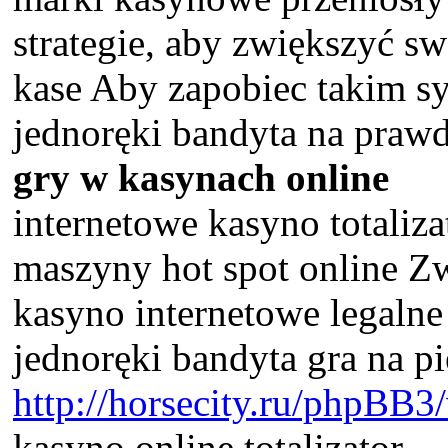
strategie, aby zwiększyć s
kase Aby zapobiec takim sy
jednoręki bandyta na praw
gry w kasynach online
internetowe kasyno totaliza
maszyny hot spot online Zw
kasyno internetowe legalne
jednoręki bandyta gra na p
http://horsecity.ru/phpBB
kasyno online totalizator