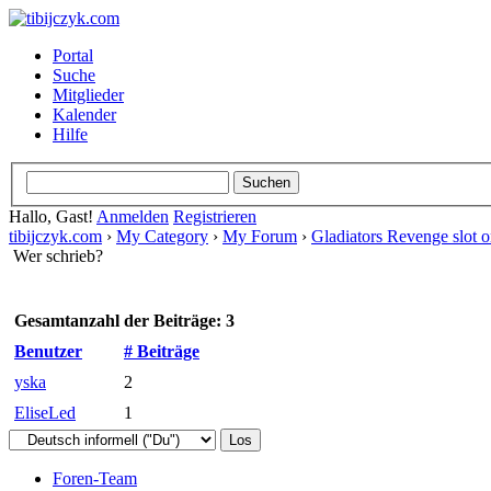
Portal
Suche
Mitglieder
Kalender
Hilfe
Hallo, Gast!
Anmelden
Registrieren
tibijczyk.com
›
My Category
›
My Forum
›
Gladiators Revenge slot 
Wer schrieb?
Gesamtanzahl der Beiträge: 3
Benutzer
# Beiträge
yska
2
EliseLed
1
Foren-Team